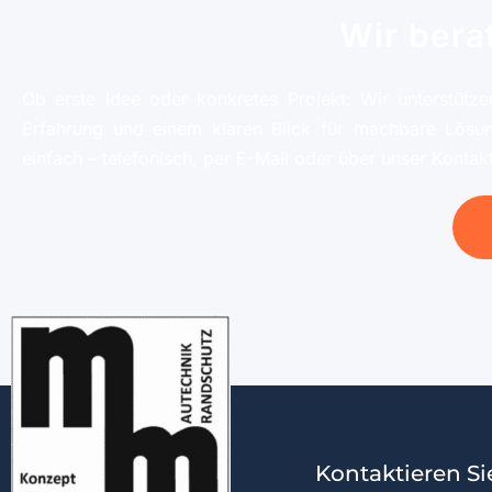
Wir bera
Ob erste Idee oder konkretes Projekt: Wir unterstütze
Erfahrung und einem klaren Blick für machbare Lösu
einfach – telefonisch, per E-Mail oder über unser Kontak
Kontaktieren Si